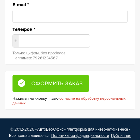
E-mail
*
Телефон
*
+
Только цифры, без пробелов!
Например: 79261234567
Нажимая на кнопку, я даю
согласие на обработку персональных
данных
© 2012-2026 «
АвтоВебОфис - платформа для интернет-бизнеса
»
Все права защищены.
Политика конфиденциальности
Публичная