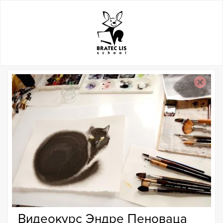
Видеокурс Эндре Пеноваца