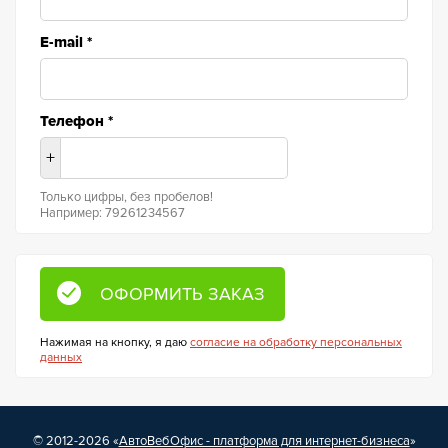
E-mail
*
Телефон
*
+
Только цифры, без пробелов!
Например: 79261234567
Нажимая на кнопку, я даю
согласие на обработку персональных
данных
© 2012-2026 «
АвтоВебОфис - платформа для интернет-бизнеса
»